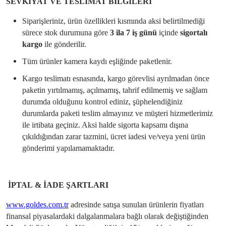
SEVKİYAT VE TESLİMAT BİLGİLERİ
Siparişleriniz, ürün özellikleri kısmında aksi belirtilmediği
sürece stok durumuna göre
3 ila 7 iş günü
içinde
sigortalı
kargo
ile gönderilir.
Tüm ürünler kamera kaydı eşliğinde paketlenir.
Kargo teslimatı esnasında, kargo görevlisi ayrılmadan önce
paketin yırtılmamış, açılmamış, tahrif edilmemiş ve sağlam
durumda olduğunu kontrol ediniz, şüphelendiğiniz
durumlarda paketi teslim almayınız ve müşteri hizmetlerimiz
ile irtibata geçiniz. Aksi halde sigorta kapsamı dışına
çıkıldığından zarar tazmini, ücret iadesi ve/veya yeni ürün
gönderimi yapılamamaktadır.
İPTAL & İADE ŞARTLARI
www.goldes.com
.tr
adresinde satışa sunulan ürünlerin fiyatları
finansal piyasalardaki dalgalanmalara bağlı olarak değiştiğinden