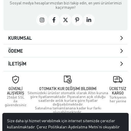
Sosyal medya hesaplarımızdan bizi takip edin, en yeni ürünlerimizi
kaçırmayın!
KURUMSAL
ÖDEME
İLETİŞİM
GÜVENLİ
OTOMATİK KUR DEĞİŞİMİ BİLDİRİMİ
ÜCRETSİZ
ALIŞVERİŞ
Sitemizdeki ürünler otomatik olarak Altın kuruna
KARGO
göre fiyatlanmaktadır. Piyasaların açık olduğu
256bit SSL
Türkiyenin
saatlerde anlık kurlara göre fiyatlar
ile
her yerine
değişebilmektedir.
güvendesiniz
Satınalma tamamlanana kadar kur farkı
oluşabilmektedir.
Size daha iyi hizmet verebilmek için internet sitemizde çerezler
© 2023
GoldEs
. Tüm hakları saklıdır.
kullanılmaktadır. Çerez Politikaları Aydınlatma Metni’ni okuyabilir