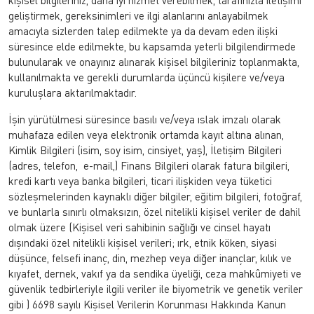
kişisel bilgileriniz, daha iyi hizmet verebilmek, tarafınızla iletişimi
geliştirmek, gereksinimleri ve ilgi alanlarını anlayabilmek
amacıyla sizlerden talep edilmekte ya da devam eden ilişki
süresince elde edilmekte, bu kapsamda yeterli bilgilendirmede
bulunularak ve onayınız alınarak kişisel bilgileriniz toplanmakta,
kullanılmakta ve gerekli durumlarda üçüncü kişilere ve/veya
kuruluşlara aktarılmaktadır.
İşin yürütülmesi süresince basılı ve/veya ıslak imzalı olarak
muhafaza edilen veya elektronik ortamda kayıt altına alınan,
Kimlik Bilgileri (isim, soy isim, cinsiyet, yaş), İletişim Bilgileri
(adres, telefon, e-mail,) Finans Bilgileri olarak fatura bilgileri,
kredi kartı veya banka bilgileri, ticari ilişkiden veya tüketici
sözleşmelerinden kaynaklı diğer bilgiler, eğitim bilgileri, fotoğraf,
ve bunlarla sınırlı olmaksızın, özel nitelikli kişisel veriler de dahil
olmak üzere (Kişisel veri sahibinin sağlığı ve cinsel hayatı
dışındaki özel nitelikli kişisel verileri; ırk, etnik köken, siyasi
düşünce, felsefi inanç, din, mezhep veya diğer inançlar, kılık ve
kıyafet, dernek, vakıf ya da sendika üyeliği, ceza mahkûmiyeti ve
güvenlik tedbirleriyle ilgili veriler ile biyometrik ve genetik veriler
gibi ) 6698 sayılı Kişisel Verilerin Korunması Hakkında Kanun