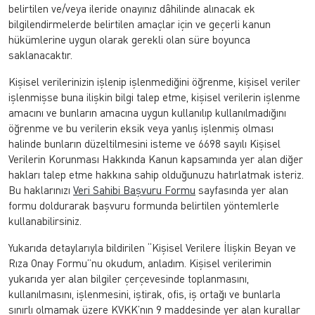
belirtilen ve/veya ileride onayınız dâhilinde alınacak ek
bilgilendirmelerde belirtilen amaçlar için ve geçerli kanun
hükümlerine uygun olarak gerekli olan süre boyunca
saklanacaktır.
Kişisel verilerinizin işlenip işlenmediğini öğrenme, kişisel veriler
işlenmişse buna ilişkin bilgi talep etme, kişisel verilerin işlenme
amacını ve bunların amacına uygun kullanılıp kullanılmadığını
öğrenme ve bu verilerin eksik veya yanlış işlenmiş olması
halinde bunların düzeltilmesini isteme ve 6698 sayılı Kişisel
Verilerin Korunması Hakkında Kanun kapsamında yer alan diğer
hakları talep etme hakkına sahip olduğunuzu hatırlatmak isteriz.
Bu haklarınızı
Veri Sahibi Başvuru Formu
sayfasında yer alan
formu doldurarak başvuru formunda belirtilen yöntemlerle
kullanabilirsiniz.
Yukarıda detaylarıyla bildirilen “Kişisel Verilere İlişkin Beyan ve
Rıza Onay Formu”nu okudum, anladım. Kişisel verilerimin
yukarıda yer alan bilgiler çerçevesinde toplanmasını,
kullanılmasını, işlenmesini, iştirak, ofis, iş ortağı ve bunlarla
sınırlı olmamak üzere KVKK’nın 9 maddesinde yer alan kurallar