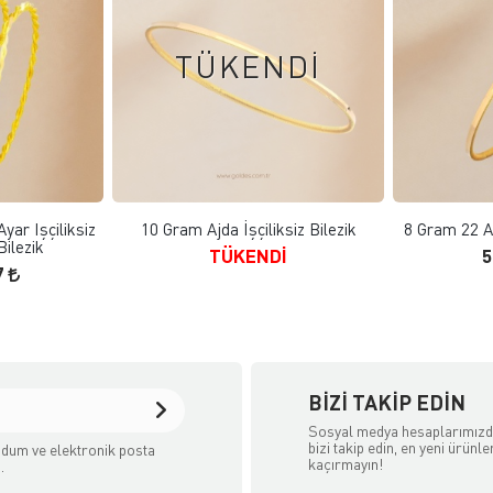
TÜKENDİ
 EKLE
KLE
FAVORILERE EKLE
yar Işçiliksiz
10 Gram Ajda İşçiliksiz Bilezik
8 Gram 22 Ay
Bilezik
TÜKENDİ
5
7
BIZI TAKIP EDIN
Sosyal medya hesaplarımız
bizi takip edin, en yeni ürünle
dum ve elektronik posta
kaçırmayın!
.