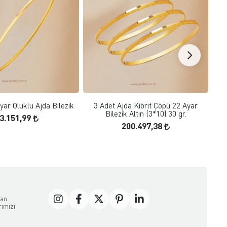
FAVORILERE EKLE
FAVORILERE EKLE
SEPETE EKLE
SEPETE EKLE
ar Oluklu Ajda Bilezik
3 Adet Ajda Kibrit Çöpü 22 Ayar
3 G
Bilezik Altın (3*10) 30 gr.
3.151,99
200.497,38
dan
rimizi