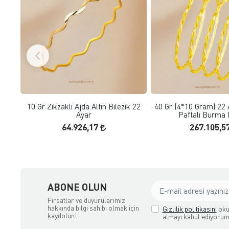
FAVORILERE EKLE
FAVORILERE
SEPETE EKLE
SEPETE E
10 Gr Zikzaklı Ajda Altın Bilezik 22
40 Gr (4*10 Gram) 22 A
Ayar
Paftalı Burma 
64.926,17
267.105,5
ABONE OLUN
Fırsatlar ve duyurularımız
hakkında bilgi sahibi olmak için
Gizlilik politikasını
oku
kaydolun!
almayı kabul ediyorum