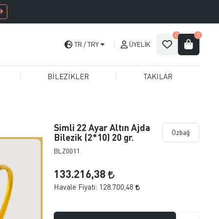
0
0
TR
TRY
ÜYELIK
BİLEZİKLER
TAKILAR
Simli 22 Ayar Altın Ajda
Özbağ
Bilezik (2*10) 20 gr.
BLZ0011
133.216,38
Havale Fiyatı:
128.700,48