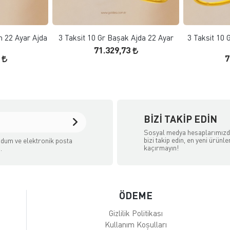
KLE
SEPETE EKLE
m 22 Ayar Ajda
3 Taksit 10 Gr Başak Ajda 22 Ayar
3 Taksit 10 
71.329,73
5
7
BIZI TAKIP EDIN
Sosyal medya hesaplarımız
bizi takip edin, en yeni ürünle
dum ve elektronik posta
kaçırmayın!
.
ÖDEME
Gizlilik Politikası
Kullanım Koşulları