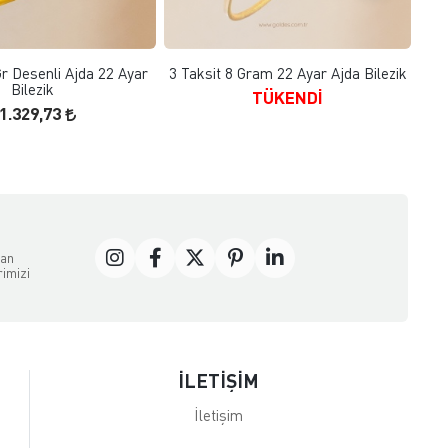
SEPETE EKLE
FAVORILERE EKLE
Gr Desenli Ajda 22 Ayar
3 Taksit 8 Gram 22 Ayar Ajda Bilezik
3 Ta
Bilezik
TÜKENDİ
1.329,73
dan
rimizi
İLETİŞİM
İletişim